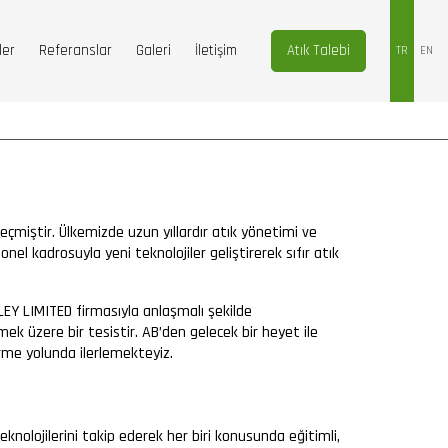
ler
Referanslar
Galeri
İletişim
Atık Talebi
TR
EN
miştir. Ülkemizde uzun yıllardır atık yönetimi ve
el kadrosuyla yeni teknolojiler geliştirerek sıfır atık
EY LIMITED firmasıyla anlaşmalı şekilde
mek üzere bir tesistir. AB’den gelecek bir heyet ile
rme yolunda ilerlemekteyiz.
nolojilerini takip ederek her biri konusunda eğitimli,