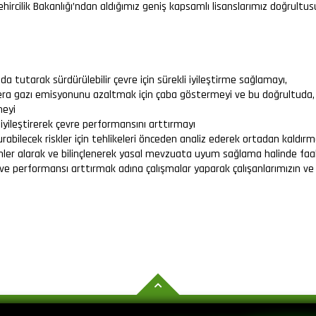
hircilik Bakanlığı’ndan aldığımız geniş kapsamlı lisanslarımız doğrultus
nda tutarak sürdürülebilir çevre için sürekli iyileştirme sağlamayı,
era gazı emisyonunu azaltmak için çaba göstermeyi ve bu doğrultuda, i
meyi
 iyileştirerek çevre performansını arttırmayı
rabilecek riskler için tehlikeleri önceden analiz ederek ortadan kaldırm
timler alarak ve bilinçlenerek yasal mevzuata uyum sağlama halinde faa
 performansı arttırmak adına çalışmalar yaparak çalışanlarımızın ve te