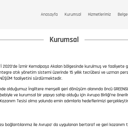
Anasayfa
Kurumsal
Hizmetlerimiz
Belge
Kurumsal
 2020’de İzmir Kemalpaşa Akalan bölgesinde kurulmuş ve faaliyete geç
tegre atık yönetim sistemi üzerinde 15 yıllık tecrübesi ve uzman person
ÖNÜŞÜM faaliyetini sürdürmektedir.
sinde olduğumuz İngiltere menşeili geri dönüşüm alanında öncü GREENSL
ebiyle ve kurumsal bir yapıya sahip olduğu için Avrupa Birliği’ne öneril
 Kazanım Tesisi olma yolunda emin adımlarla hedeflerimizi gerçekleşti
 bağlantılarımız ile Avrupa‘ da uygulanan bertaraf ve geri kazanım tek