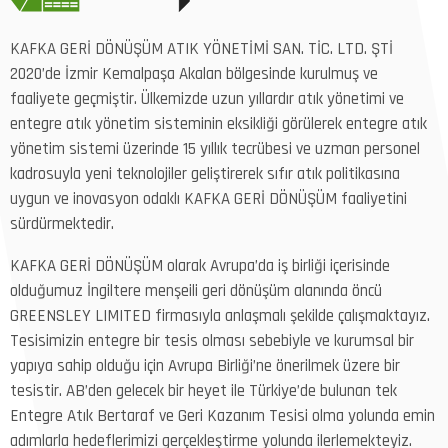
KAFKA GERİ DÖNÜŞÜM ATIK YÖNETİMİ SAN. TİC. LTD. ŞTİ
2020’de İzmir Kemalpaşa Akalan bölgesinde kurulmuş ve
faaliyete geçmiştir. Ülkemizde uzun yıllardır atık yönetimi ve
entegre atık yönetim sisteminin eksikliği görülerek entegre atık
yönetim sistemi üzerinde 15 yıllık tecrübesi ve uzman personel
kadrosuyla yeni teknolojiler geliştirerek sıfır atık politikasına
uygun ve inovasyon odaklı KAFKA GERİ DÖNÜŞÜM faaliyetini
sürdürmektedir.
KAFKA GERİ DÖNÜŞÜM olarak Avrupa’da iş birliği içerisinde
olduğumuz İngiltere menşeili geri dönüşüm alanında öncü
GREENSLEY LIMITED firmasıyla anlaşmalı şekilde çalışmaktayız.
Tesisimizin entegre bir tesis olması sebebiyle ve kurumsal bir
yapıya sahip olduğu için Avrupa Birliği’ne önerilmek üzere bir
tesistir. AB’den gelecek bir heyet ile Türkiye’de bulunan tek
Entegre Atık Bertaraf ve Geri Kazanım Tesisi olma yolunda emin
adımlarla hedeflerimizi gerçekleştirme yolunda ilerlemekteyiz.