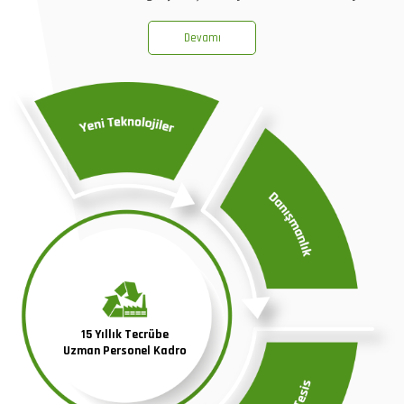
Devamı
15 Yıllık Tecrübe
Uzman Personel Kadro