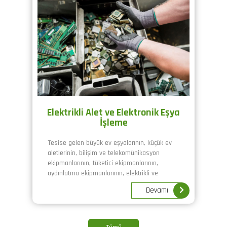
Elektrikli Alet ve Elektronik Eşya
İşleme
Tesise gelen büyük ev eşyalarının, küçük ev
aletlerinin, bilişim ve telekomünikasyon
ekipmanlarının, tüketici ekipmanlarının,
aydınlatma ekipmanlarının, elektrikli ve
elektronik aletlerin, oyuncakların, eğlence ve
Devamı
spor ekipmanlarının, tıbbi cihazların, izleme ve
kontrol aletlerinin, otomatların vb. eşyaların
radyoaktif madde içerip içermediği ölçüm
cihazlarıyla kontrol edilir.